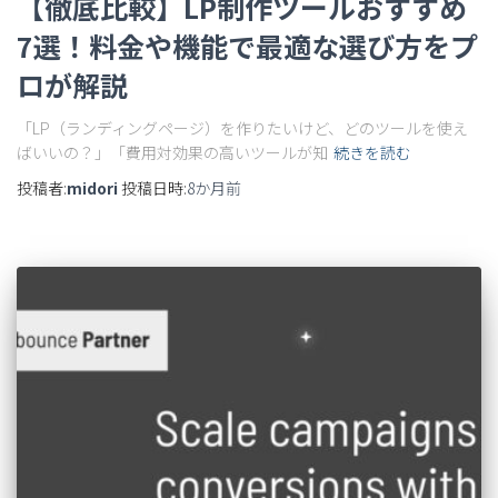
【徹底比較】LP制作ツールおすすめ
7選！料金や機能で最適な選び方をプ
ロが解説
「LP（ランディングページ）を作りたいけど、どのツールを使え
ばいいの？」「費用対効果の高いツールが知
続きを読む
投稿者:
midori
投稿日時:
8か月
前