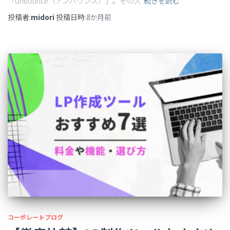
「Unbounce（アンバウンス）」。その大
続きを読む
投稿者:
midori
投稿日時:
8か月
前
コーポレートブログ