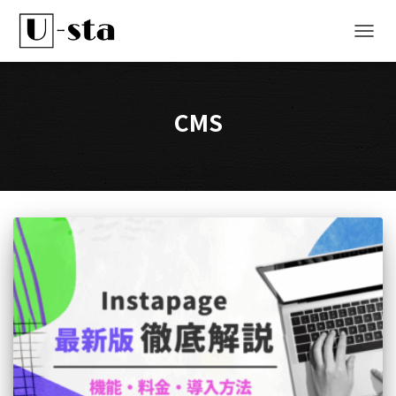
ナ
ビ
ゲ
ー
シ
CMS
ョ
ン
を
切
り
替
え